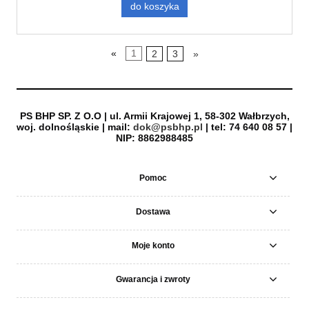
do koszyka
«
1
2
3
»
PS BHP SP. Z O.O | ul. Armii Krajowej 1, 58-302 Wałbrzych,
woj. dolnośląskie | mail:
dok@psbhp.pl
| tel: 74 640 08 57 |
NIP: 8862988485
Pomoc
Dostawa
Moje konto
Gwarancja i zwroty