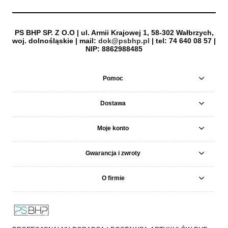
PS BHP SP. Z O.O | ul. Armii Krajowej 1, 58-302 Wałbrzych,
woj. dolnośląskie | mail:
dok@psbhp.pl
| tel: 74 640 08 57 |
NIP: 8862988485
Pomoc
Dostawa
Moje konto
Gwarancja i zwroty
O firmie